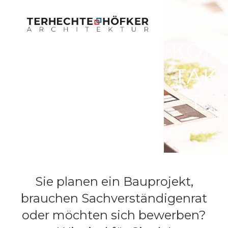
Open
Close
Skip
to
mobile
mobile
content
menu
menu
KON
TAK
T
Sie planen ein Bauprojekt,
brauchen Sachverständigenrat
oder möchten sich bewerben?