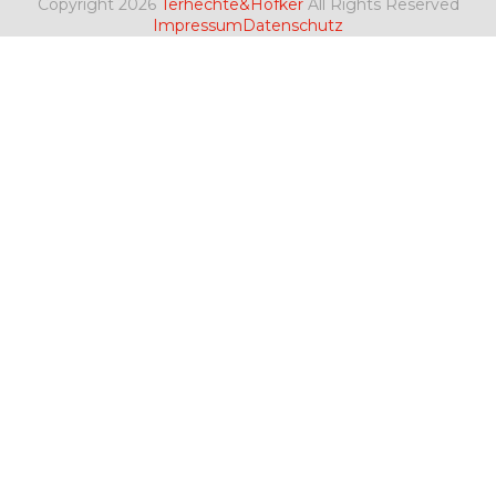
Copyright 2026
Terhechte&Höfker
All Rights Reserved
Beitrag:
Beitrag:
Impressum
Datenschutz