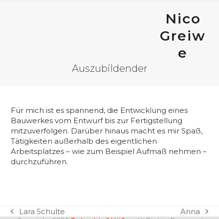
Open
Close
Skip
to
Nico
mobile
mobile
content
Greiw
menu
menu
e
Auszubildender
Für mich ist es spannend, die Entwicklung eines
Bauwerkes vom Entwurf bis zur Fertigstellung
mitzuverfolgen. Darüber hinaus macht es mir Spaß,
Tätigkeiten außerhalb des eigentlichen
Arbeitsplatzes – wie zum Beispiel Aufmaß nehmen –
durchzuführen.
Lara Schulte
Anna
vorheriger
Nächster