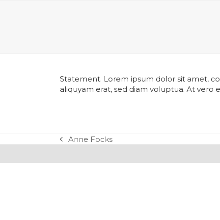
Skip
to
content
Statement. Lorem ipsum dolor sit amet, co
aliquyam erat, sed diam voluptua. At vero
Anne Focks
vorheriger
Beitrag: