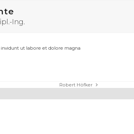
hte
pl.-Ing.
 invidunt ut labore et dolore magna
Robert Höfker
Nächster
Beitrag: