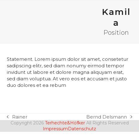
Open
Close
Skip
to
Kamil
mobile
mobile
content
a
menu
menu
Position
Statement. Lorem ipsum dolor sit amet, consetetur
sadipscing elitr, sed diam nonumy eirmod tempor
invidunt ut labore et dolore magna aliquyam erat,
sed diam voluptua. At vero eos et accusam et justo
duo dolores et ea rebum
Rainer
Bernd Delsmann
vorheriger
Nächster
Copyright 2026
Terhechte&Höfker
All Rights Reserved
Beitrag:
Beitrag:
Impressum
Datenschutz